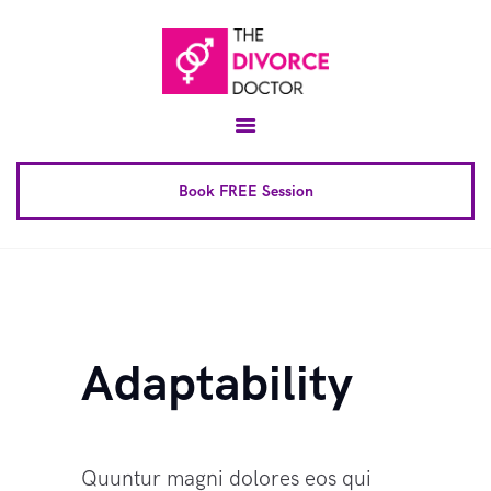
Home
About
Conscious Uncoupling™
Book FREE Session
Book Complete 6 Session
FAQ
Blog
Downloads
Adaptability
Contact
Quuntur magni dolores eos qui