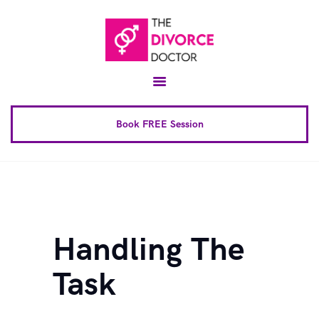
Home
About
Conscious Uncoupling™
Book FREE Session
Book Complete 6 Session
FAQ
Blog
Downloads
Handling The
Contact
Task